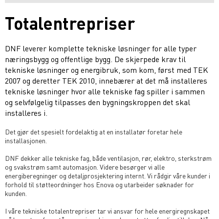
Totalentrepriser
DNF leverer komplette tekniske løsninger for alle typer
næringsbygg og offentlige bygg. De skjerpede krav til
tekniske løsninger og energibruk, som kom, først med TEK
2007 og deretter TEK 2010, innebærer at det må installeres
tekniske løsninger hvor alle tekniske fag spiller i sammen
og selvfølgelig tilpasses den bygningskroppen det skal
installeres i.
Det gjør det spesielt fordelaktig at en installatør foretar hele
installasjonen.
DNF dekker alle tekniske fag, både ventilasjon, rør, elektro, sterkstrøm
og svakstrøm samt automasjon. Videre besørger vi alle
energiberegninger og detaljprosjektering internt. Vi rådgir våre kunder i
forhold til støtteordninger hos Enova og utarbeider søknader for
kunden.
I våre tekniske totalentrepriser tar vi ansvar for hele energiregnskapet