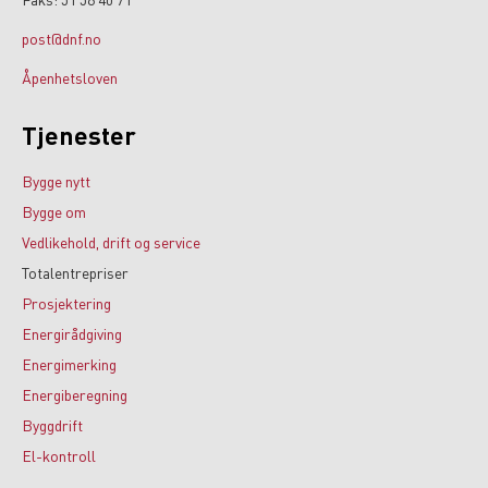
post@dnf.no
Åpenhetsloven
Tjenester
Bygge nytt
Bygge om
Vedlikehold, drift og service
Totalentrepriser
Prosjektering
Energirådgiving
Energimerking
Energiberegning
Byggdrift
El-kontroll