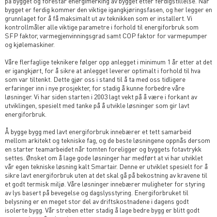
på bygget og forestår energimerking av bygget etter ferdigstillelse. Når
bygget er ferdig kommer den viktige igangkjøringsfasen, og her legger en
grunnlaget for å få maksimalt ut av teknikken som er installert. Vi
kontrollmåler alle viktige parametre i forhold til energiforbruk som
SFP faktor, varmegjenvinningsgrad samt COP faktor for varmepumper
og kjølemaskiner.
Våre flerfaglige teknikere følger opp anlegget i minimum 1 år etter at det
er igangkjørt, for å sikre at anlegget leverer optimalt i forhold til hva
som var tiltenkt. Dette gjør oss i stand til å ta med oss tidligere
erfaringer inn i nye prosjekter, for stadig å kunne forbedre våre
løsninger. Vi har siden starten i 2003 lagt vekt på å være i forkant av
utviklingen, spesielt med tanke på å utvikle løsninger som gir lavt
energiforbruk.
Å bygge bygg med lavt energiforbruk innebærer et tett samarbeid
mellom arkitekt og tekniske fag, og de beste løsningene oppnås dersom
en starter teamarbeidet når tomten foreligger og byggets fotavtrykk
settes. Ønsket om å lage gode løsninger har medført at vi har utviklet
vår egen tekniske løsning kalt Smartair. Denne er utviklet spesielt for å
sikre lavt energiforbruk uten at det skal gå på bekostning av kravene til
et godt termisk miljø. Våre løsninger innebærer muligheter for styring
av lys basert på bevegelse og dagslysstyring. Energiforbruket til
belysning er en meget stor del av driftskostnadene i dagens godt
isolerte bygg. Vår streben etter stadig å lage bedre bygg er blitt godt