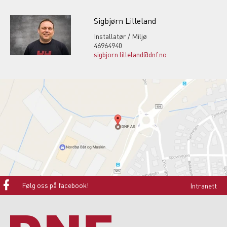
Sigbjørn Lilleland
Installatør / Miljø
46964940
sigbjorn.lilleland@dnf.no
Følg oss på facebook!