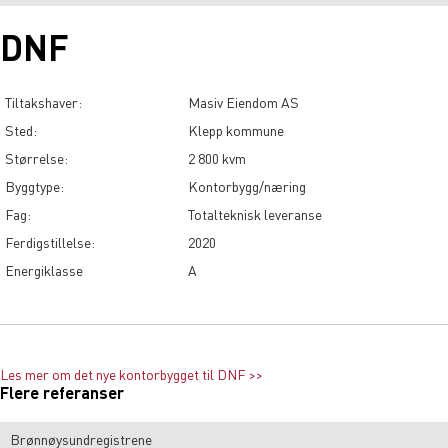
DNF
Tiltakshaver:
Masiv Eiendom AS
Sted:
Klepp kommune
Størrelse:
2 800 kvm
Byggtype:
Kontorbygg/næring
Fag:
Totalteknisk leveranse
Ferdigstillelse:
2020
Energiklasse
A
Les mer om det nye kontorbygget til DNF >>
Flere referanser
Brønnøysundregistrene