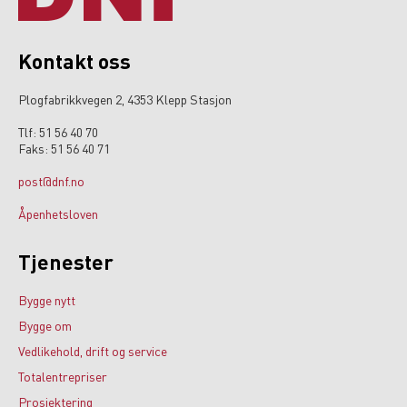
Kontakt oss
Plogfabrikkvegen 2, 4353 Klepp Stasjon
Tlf: 51 56 40 70
Faks: 51 56 40 71
post@dnf.no
Åpenhetsloven
Tjenester
Bygge nytt
Bygge om
Vedlikehold, drift og service
Totalentrepriser
Prosjektering