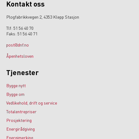
Kontakt oss
Plogfabrikkvegen 2, 4353 Klepp Stasjon
Tlf: 51 56 40 70
Faks: 51 56 40 71
post@dnf.no
Åpenhetsloven
Tjenester
Bygge nytt
Bygge om
Vedlikehold, drift og service
Totalentrepriser
Prosjektering
Energirådgiving
Energimerking